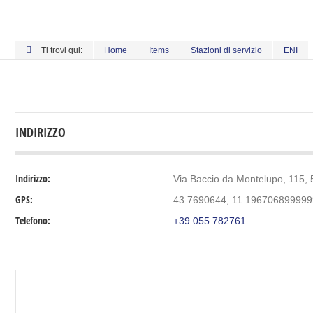
Ti trovi qui:
Home
Items
Stazioni di servizio
ENI
INDIRIZZO
Indirizzo:
Via Baccio da Montelupo, 115, 5
GPS:
43.7690644, 11.19670689999
Telefono:
+39 055 782761