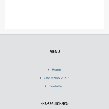
MENU
Home
Che vicino vuoi?
Contattaci
<H3>SEGUICI</H3>