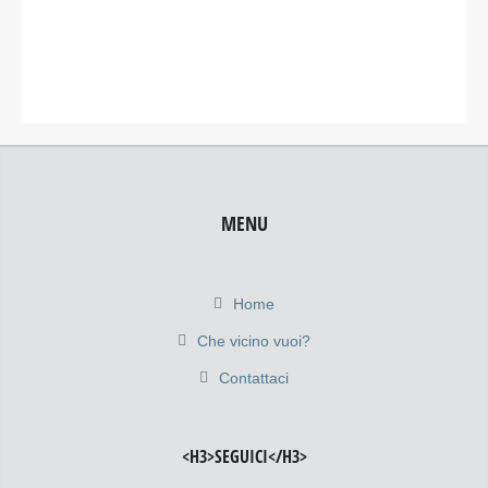
MENU
Home
Che vicino vuoi?
Contattaci
<H3>SEGUICI</H3>