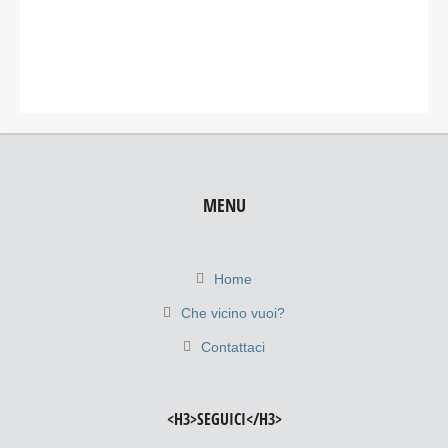
MENU
Home
Che vicino vuoi?
Contattaci
<H3>SEGUICI</H3>