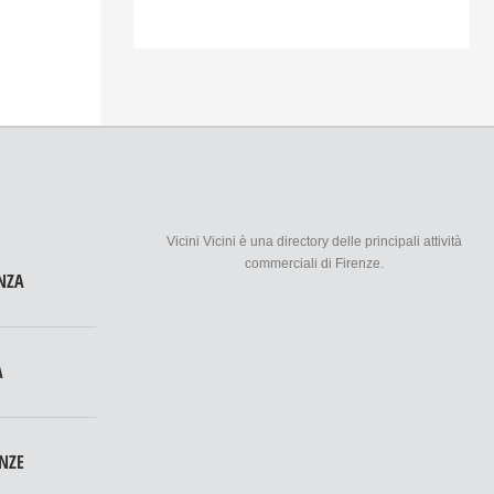
Vicini Vicini è una directory delle principali attività
commerciali di Firenze.
NZA
A
ENZE