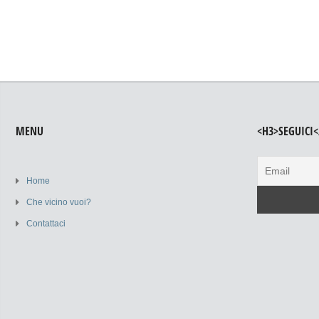
MENU
<H3>SEGUICI<
Home
Che vicino vuoi?
Contattaci