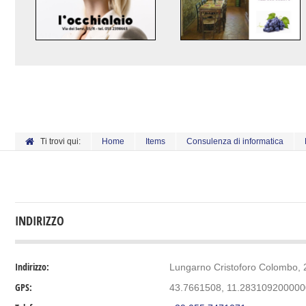
Ti trovi qui:
Home
Items
Consulenza di informatica
INDIRIZZO
Indirizzo:
Lungarno Cristoforo Colombo, 2
GPS:
43.7661508, 11.28310920000