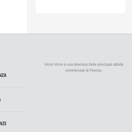
Vicini Vicini è una directory delle principali attività
commerciali di Firenze.
NZA
A
ENZE