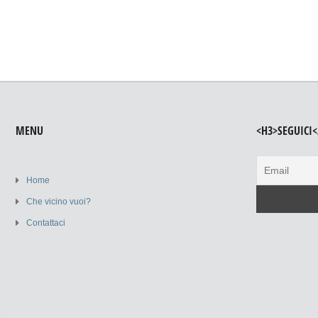
MENU
<H3>SEGUICI<
Home
Che vicino vuoi?
Contattaci