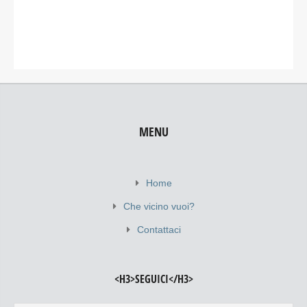
MENU
Home
Che vicino vuoi?
Contattaci
<H3>SEGUICI</H3>