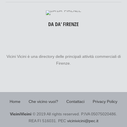
DA DA' FIRENZE
Vicini Vicini è una directory delle principali attività commerciali di
Firenze.
Home
Che vicino vuoi?
Contattaci
Privacy Policy
ViciniVicini
© 2019 All rights reserved. P.IVA 05075020486.
REA FI 516031. PEC
vicinivicini@pec.it