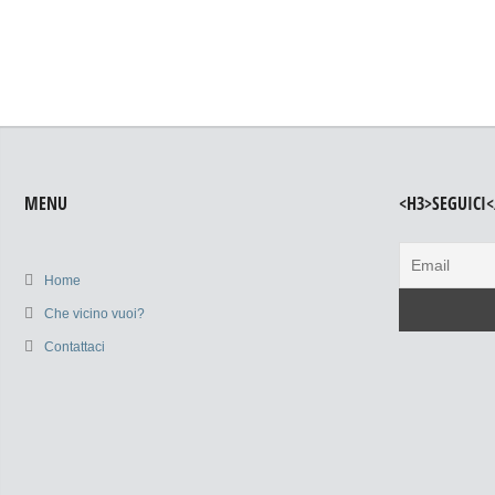
MENU
<H3>SEGUICI<
Home
Che vicino vuoi?
Contattaci