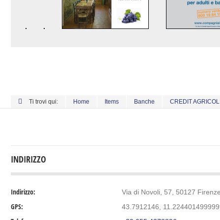
Ti trovi qui:
Home
Items
Banche
CREDIT AGRICOL
INDIRIZZO
Indirizzo:
Via di Novoli, 57, 50127 Firenze,
GPS:
43.7912146, 11.22440149999