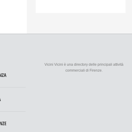
Vicini Vicini è una directory delle principali attività
commerciali di Firenze.
NZA
A
ENZE