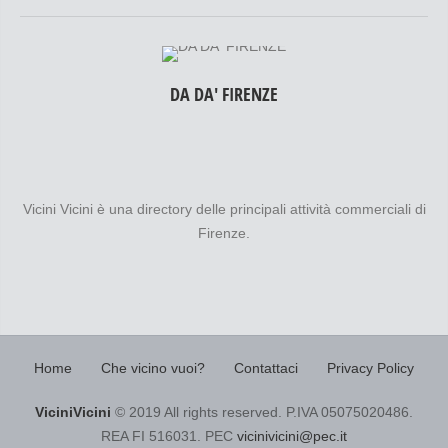
DA DA' FIRENZE
Vicini Vicini è una directory delle principali attività commerciali di
Firenze.
Home
Che vicino vuoi?
Contattaci
Privacy Policy
ViciniVicini
© 2019 All rights reserved. P.IVA 05075020486.
REA FI 516031. PEC
vicinivicini@pec.it