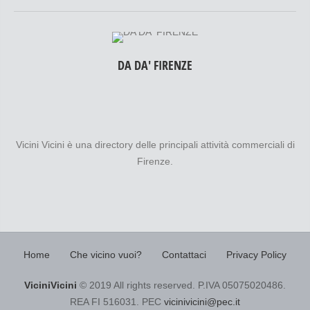
DA DA' FIRENZE
Vicini Vicini è una directory delle principali attività commerciali di
Firenze.
Home
Che vicino vuoi?
Contattaci
Privacy Policy
ViciniVicini
© 2019 All rights reserved. P.IVA 05075020486.
REA FI 516031. PEC
vicinivicini@pec.it