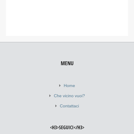
MENU
Home
Che vicino vuoi?
Contattaci
<H3>SEGUICI</H3>