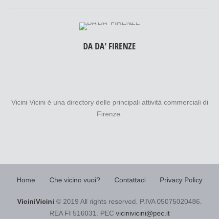
DA DA' FIRENZE
Vicini Vicini è una directory delle principali attività commerciali di
Firenze.
Home
Che vicino vuoi?
Contattaci
Privacy Policy
ViciniVicini
© 2019 All rights reserved. P.IVA 05075020486.
REA FI 516031. PEC
vicinivicini@pec.it