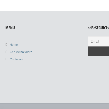
MENU
<H3>SEGUICI<
Home
Che vicino vuoi?
Contattaci