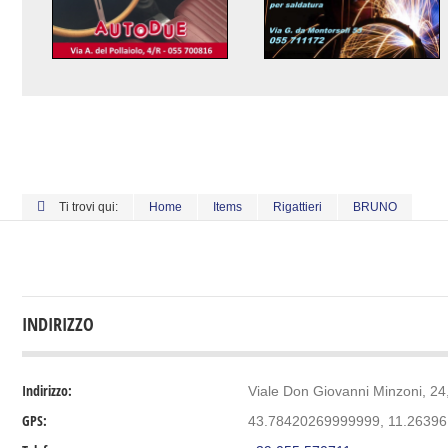
Ti trovi qui:
Home
Items
Rigattieri
BRUNO
INDIRIZZO
Indirizzo:
Viale Don Giovanni Minzoni, 24,
GPS:
43.78420269999999, 11.2639