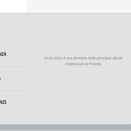
Vicini Vicini è una directory delle principali attività
commerciali di Firenze.
NZA
A
ENZE