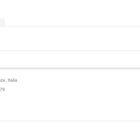
N
e, Italia
479