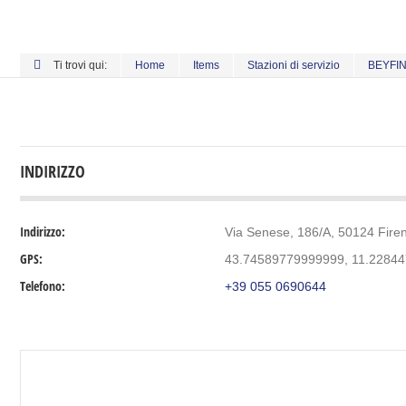
Ti trovi qui:
Home
Items
Stazioni di servizio
BEYFI
INDIRIZZO
Indirizzo:
Via Senese, 186/A, 50124 Firenz
GPS:
43.74589779999999, 11.2284
Telefono:
+39 055 0690644