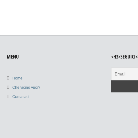
MENU
<H3>SEGUICI<
Home
Che vicino vuoi?
Contattaci