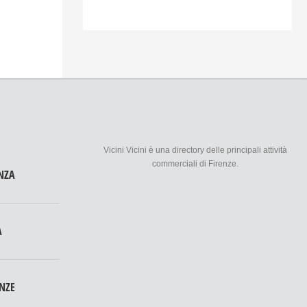
Vicini Vicini è una directory delle principali attività
commerciali di Firenze.
NZA
A
ENZE