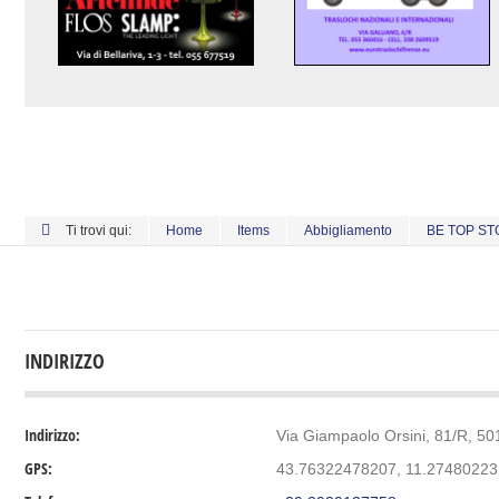
Ti trovi qui:
Home
Items
Abbigliamento
BE TOP S
INDIRIZZO
Indirizzo:
Via Giampaolo Orsini, 81/R, 501
GPS:
43.76322478207, 11.2748022