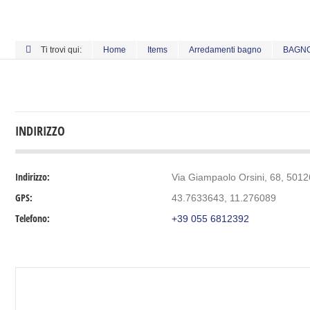
Ti trovi qui:
Home
Items
Arredamenti bagno
BAGN
INDIRIZZO
Indirizzo:
Via Giampaolo Orsini, 68, 50126
GPS:
43.7633643, 11.276089
Telefono:
+39 055 6812392