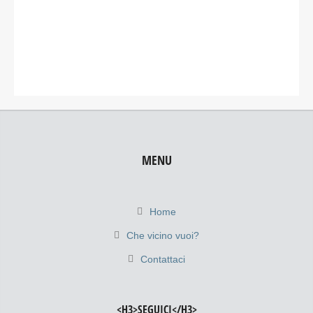
MENU
Home
Che vicino vuoi?
Contattaci
<H3>SEGUICI</H3>