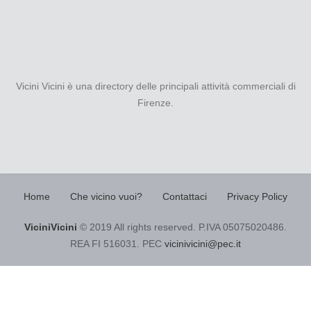
Vicini Vicini è una directory delle principali attività commerciali di
Firenze.
Home
Che vicino vuoi?
Contattaci
Privacy Policy
ViciniVicini
© 2019 All rights reserved. P.IVA 05075020486.
REA FI 516031. PEC
vicinivicini@pec.it