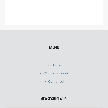
MENU
Home
Che vicino vuoi?
Contattaci
<H3>SEGUICI</H3>